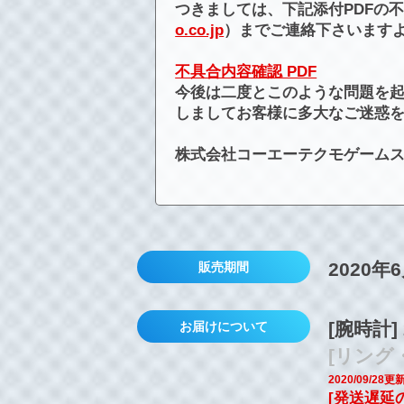
つきましては、下記添付PDFの
o.co.jp
）までご連絡下さいます
不具合内容確認 PDF
今後は二度とこのような問題を
しましてお客様に多大なご迷惑
株式会社コーエーテクモゲーム
2020年
販売期間
[腕時計]
お届けについて
[リング
2020/09/28更
[発送遅延