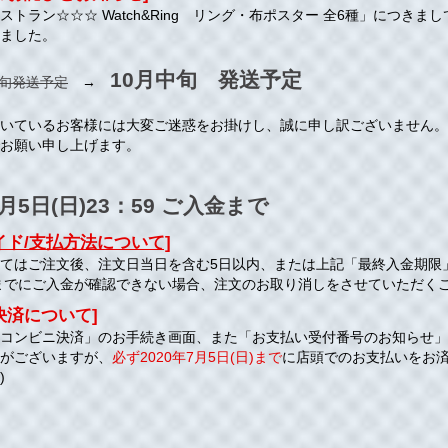
ストラン☆☆☆ Watch&Ring リング・布ポスター 全6種」につき
なりました。
10月中旬 発送予定
下旬発送予定
→
いているお客様には大変ご迷惑をお掛けし、誠に申し訳ございません。
お願い申し上げます。
7月5日(日)23：59 ご入金まで
イド/支払方法について]
てはご注文後、注文日当日を含む5日以内、または上記「最終入金期限
までにご入金が確認できない場合、注文のお取り消しをさせていただく
決済について]
コンビニ決済」のお手続き画面、また「お支払い受付番号のお知らせ」メー
がございますが、
必ず2020年7月5日(日)まで
に店頭でのお支払いをお済
)