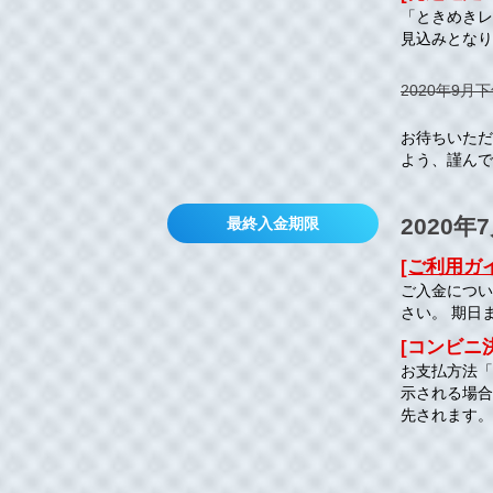
「ときめきレ
見込みと
2020年9月
お待ちいただ
よう、謹んで
2020年
最終入金期限
[ご利用ガ
ご入金につい
さい。 期日
[コンビニ
お支払方法「
示される場合
先されます。