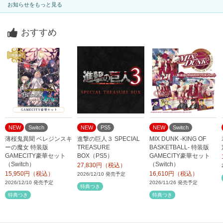
お知らせをもっと見る
おすすめ
NEW
Switch
NEW
PS5
NEW
Switch
薄桜鬼異聞 ベレジンスキ
進撃の巨人３ SPECIAL
MIX DUNK -KING OF
ーの魔女 特装版
TREASURE
BASKETBALL- 特装版
GAMECITY豪華セット
BOX（PS5）
GAMECITY豪華セット
（Switch）
（Switch）
27,830円（税込）
15,950円（税込）
16,610円（税込）
2026/12/10 発売予定
2026/12/10 発売予定
2026/11/26 発売予定
特典つき
特典つき
特典つき