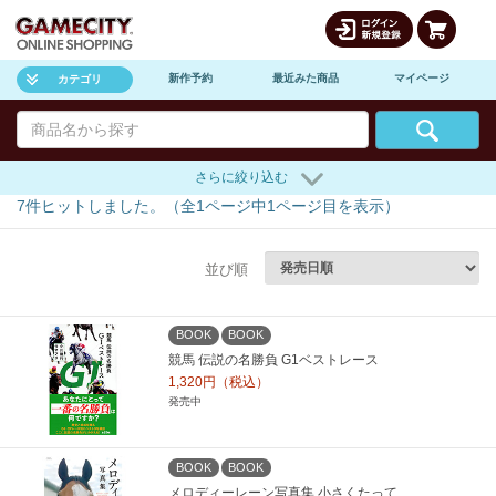
新作予約
最近みた商品
マイページ
カテゴリ
さらに絞り込む
7
件ヒットしました。（全
1
ページ中
1
ページ目を表示）
並び順
BOOK
BOOK
競馬 伝説の名勝負 G1ベストレース
1,320円（税込）
発売中
BOOK
BOOK
メロディーレーン写真集 小さくたって