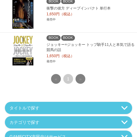
BOOK
BOOK
衝撃の彼方 ディープインパクト 単行本
1,650円（税込）
発売中
BOOK
BOOK
ジョッキー×ジョッキー トップ騎手11人と本気で語る
競馬の話
1,650円（税込）
発売中
«
1
»
タイトルで探す
カテゴリで探す
GAMECITY市民向けサービス