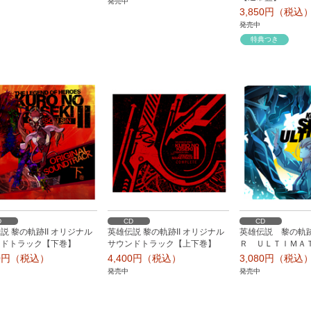
発売中
3,850円（税込
発売中
特典つき
D
CD
CD
説 黎の軌跡II オリジナル
英雄伝説 黎の軌跡II オリジナル
英雄伝説 黎の軌
ンドトラック【下巻】
サウンドトラック【上下巻】
Ｒ ＵＬＴＩＭＡ
00円（税込）
4,400円（税込）
3,080円（税込
発売中
発売中