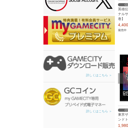
C
英雄伝
ナル
巻】
4,4
発売中
詳しくはこちら ＞
C
詳しくはこちら ＞
東亰
ンドト
1,9