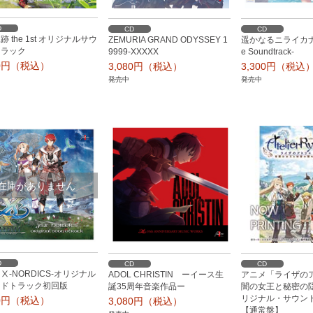
D
CD
CD
 the 1st オリジナルサウ
ZEMURIA GRAND ODYSSEY 1
遥かなるニライカナイ
トラック
9999-XXXXX
e Soundtrack-
80円（税込）
3,080円（税込）
3,300円（税込
発売中
発売中
在庫がありません
D
CD
CD
Ⅹ-NORDICS-オリジナル
ADOL CHRISTIN ーイース生
アニメ「ライザのア
ンドトラック初回版
誕35周年音楽作品ー
闇の女王と秘密の
リジナル・サウン
40円（税込）
3,080円（税込）
【通常盤】