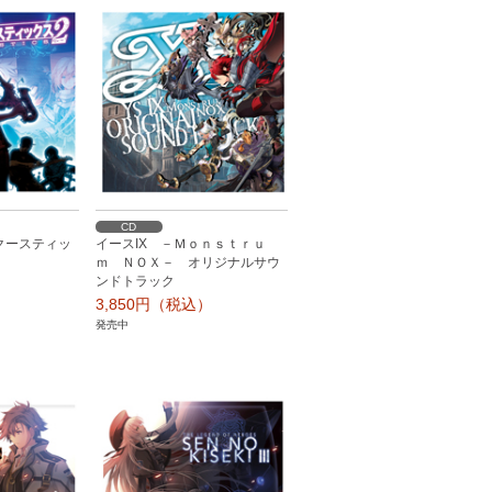
CD
クースティッ
イースIX －Ｍｏｎｓｔｒｕ
ｍ ＮＯＸ－ オリジナルサウ
ンドトラック
）
3,850円（税込）
発売中