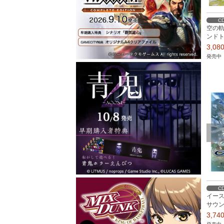
C
空の軌跡
ンド
3,0
発売中
C
イース
サウ
3,7