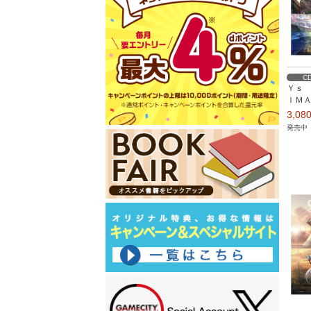
C
Ｙｓ 
ＩＭ
3,0
発売中