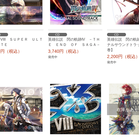
D
CD
CD
VIII ＳＵＰＥＲ ＵＬＴ
英雄伝説 閃の軌跡IV －ＴＨ
英雄伝説 閃の軌跡I
ＡＴＥ
Ｅ ＥＮＤ ＯＦ ＳＡＧＡ－
ナルサウンドトラ
巻】
80円（税込）
3,740円（税込）
2,200円（税込
発売中
発売中
在庫があり