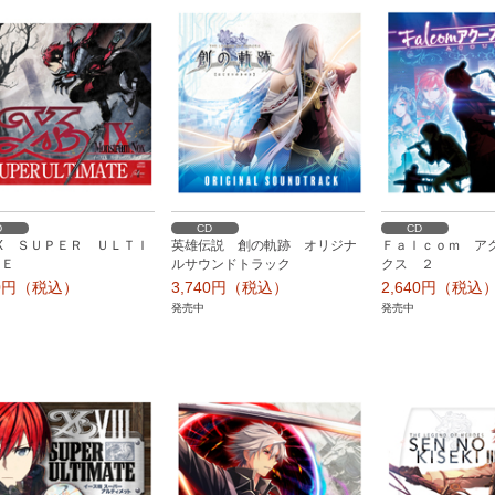
D
CD
CD
IX ＳＵＰＥＲ ＵＬＴＩ
英雄伝説 創の軌跡 オリジナ
Ｆａｌｃｏｍ ア
ＴＥ
ルサウンドトラック
クス ２
80円（税込）
3,740円（税込）
2,640円（税込
発売中
発売中