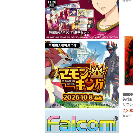
発売中
C
英雄伝
サウ
2,2
発売中