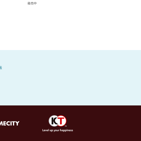
）
発売中
示