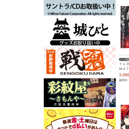
C
Ｙｓ 
ＭＡ
3,0
発売中