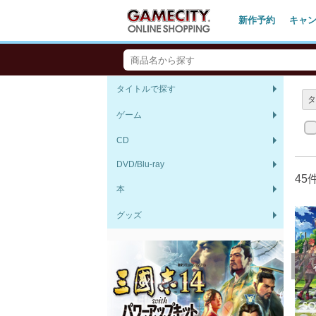
新作予約
キャ
タイトルで探す
ゲーム
CD
DVD/Blu-ray
45
本
グッズ