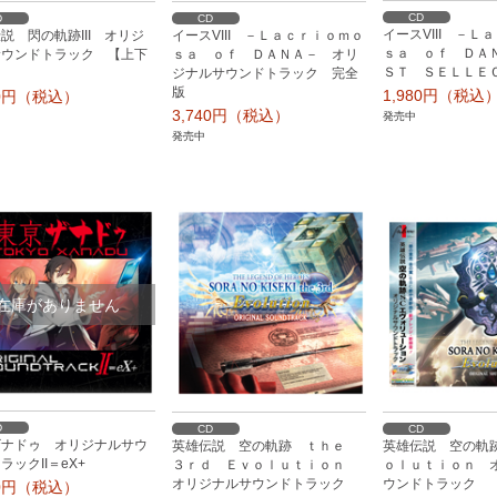
CD
D
CD
イースVIII －Ｌ
説 閃の軌跡III オリジ
イースVIII －Ｌａｃｒｉｏｍｏ
ｓａ ｏｆ ＤＡ
サウンドトラック 【上下
ｓａ ｏｆ ＤＡＮＡ－ オリ
ＳＴ ＳＥＬＬＥ
ジナルサウンドトラック 完全
版
1,980円（税込
00円（税込）
3,740円（税込）
発売中
発売中
在庫がありません
D
CD
CD
ザナドゥ オリジナルサウ
英雄伝説 空の軌跡 ｔｈｅ
英雄伝説 空の軌
ラックII＝eX+
３ｒｄ Ｅｖｏｌｕｔｉｏｎ
ｏｌｕｔｉｏｎ 
オリジナルサウンドトラック
ウンドトラック
80円（税込）