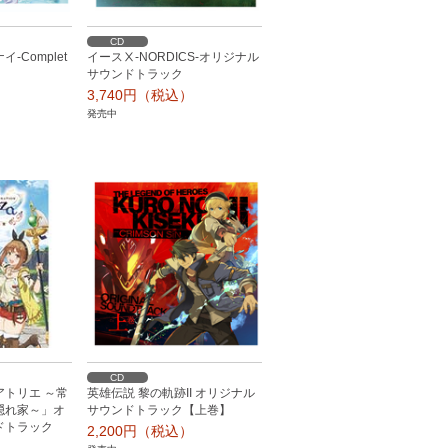
CD
-Complet
イースⅩ-NORDICS-オリジナル
サウンドトラック
）
3,740円（税込）
発売中
CD
トリエ ～常
英雄伝説 黎の軌跡II オリジナル
隠れ家～」オ
サウンドトラック【上巻】
ドトラック
2,200円（税込）