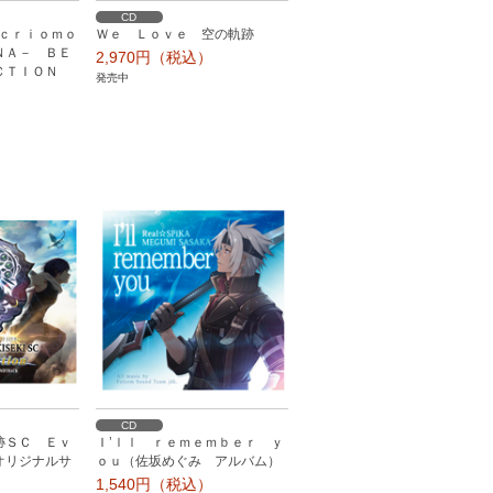
CD
ａｃｒｉｏｍｏ
Ｗｅ Ｌｏｖｅ 空の軌跡
ＮＡ－ ＢＥ
2,970円（税込）
ＣＴＩＯＮ
発売中
）
CD
跡ＳＣ Ｅｖ
Ｉ’ｌｌ ｒｅｍｅｍｂｅｒ ｙ
オリジナルサ
ｏｕ（佐坂めぐみ アルバム）
1,540円（税込）