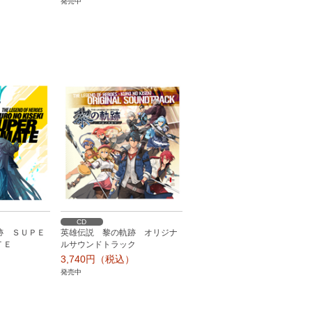
発売中
）
CD
跡 ＳＵＰＥ
英雄伝説 黎の軌跡 オリジナ
ＴＥ
ルサウンドトラック
）
3,740円（税込）
発売中