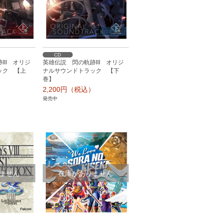
CD
II オリジ
英雄伝説 閃の軌跡III オリジ
ック 【上
ナルサウンドトラック 【下
巻】
）
2,200円（税込）
発売中
ません
在庫がありません