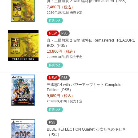
真・三國無双２ with 猛将伝 Remastered（PS5）
7,480円（税込）
2026年10月1日 発売予定
特典つき
NEW
PS5
真・三國無双２ with 猛将伝 Remastered TREASURE
BOX（PS5）
13,860円（税込）
2026年10月1日 発売予定
特典つき
NEW
PS5
三國志14 with パワーアップキット Complete
Edition（PS5）
9,680円（税込）
2026年9月10日 発売予定
特典つき
PS5
BLUE REFLECTION Quartet: 少女たちのキセキ
（PS5）