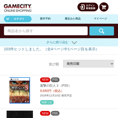
新作予約
最近みた商品
マイページ
カテゴリ
さらに絞り込む
103
件ヒットしました。（全
4
ページ中
1
ページ目を表示）
並び順
NEW
PS5
進撃の巨人３（PS5）
9,680円（税込）
2026年12月10日 発売予定
特典つき
NEW
PS5