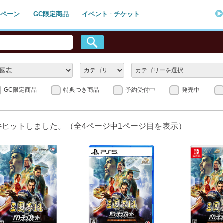
ンペーン
GC限定商品
イベント・チケット
GC限定商品
特典つき商品
予約受付中
発売中
件ヒットしました。（全
4
ページ中
1
ページ目を表示）