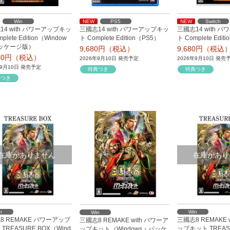
Win
NEW
PS5
NEW
Switch
14 with パワーアップキッ
三國志14 with パワーアップキッ
三國志14 with 
plete Edition（Window
ト Complete Edition（PS5）
ト Complete Edit
ッケージ版）
9,680円（税込）
9,680円（税込
780円（税込）
2026年9月10日 発売予定
2026年9月10日 発売
年9月10日 発売予定
特典つき
特典つき
典つき
在庫がありません
在庫があり
n
Win
Win
8 REMAKE パワーアップ
三國志8 REMAKE 
三國志8 REMAKE with パワーア
TREASURE BOX（Wind
ップキット TREAS
ップキット（Windows・パッケ