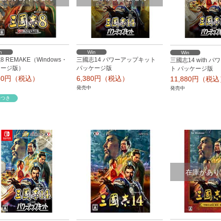
n
Win
Win
 REMAKE（Windows・
三國志14 パワーアップキット
三國志14 with 
ケージ版）
パッケージ版
ト パッケージ版
780円（税込）
6,380円（税込）
11,880円（税
発売中
発売中
典つき
在庫があり