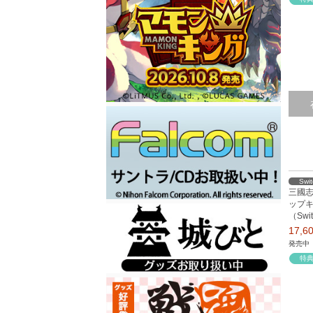
Swi
三國志8
ップキッ
（Swi
17,
発売中
特