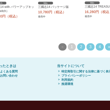
Win
tch
Win
三國志14 TREASU
14 with パワーアップキッ
三國志14 パッケージ版
itch）
16,280円（税
10,780円（税込）
780円（税込）
発売中
発売中
«
1
2
3
4
ったときは
当サイトについて
よくある質問
特定商取引に関する法律に基づく表
お問い合わせ
プライバシーポリシー
利用規約
推奨環境