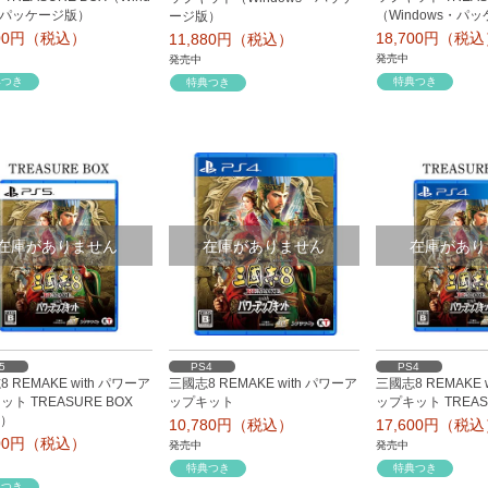
・パッケージ版）
（Windows・パ
ージ版）
100円（税込）
18,700円（税
11,880円（税込）
発売中
発売中
典つき
特典つき
特典つき
在庫がありません
在庫がありません
在庫があり
5
PS4
PS4
 REMAKE with パワーア
三國志8 REMAKE with パワーア
三國志8 REMAKE 
ト TREASURE BOX
ップキット
ップキット TREAS
5）
10,780円（税込）
17,600円（税
600円（税込）
発売中
発売中
特典つき
特典つき
典つき