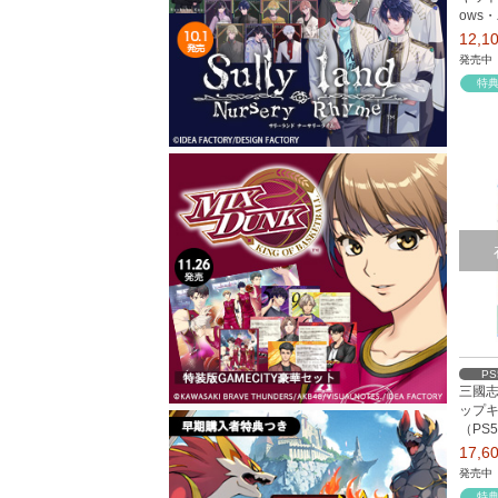
ows
12,
発売中
特
PS
三國志8
ップキッ
（PS
17,
発売中
特