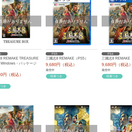
在庫がありません
在庫がありません
在庫があり
n
PS5
PS4
 REMAKE TREASURE
三國志8 REMAKE（PS5）
三國志8 REMAKE
（Windows・パッケージ
9,680円（税込）
9,680円（税込
発売中
発売中
080円（税込）
特典つき
特典つき
典つき
在庫がありません
在庫がありません