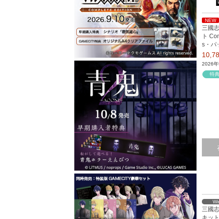
NEW
三國志
ト Com
s・パ
10,
2026
特
Wi
三國志
キット 