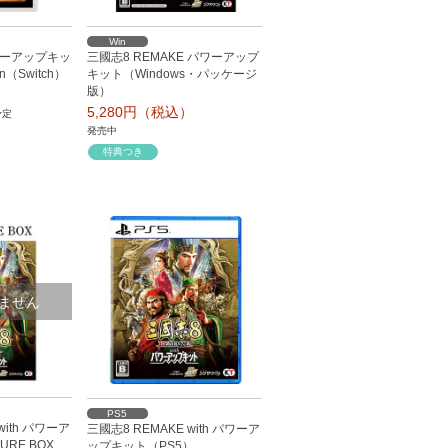
Win
パワーアップキッ
三國志8 REMAKE パワーアップ
ion（Switch）
キット（Windows・パッケージ
版）
）
5,280円（税込）
予定
発売中
特典つき
ません
PS5
with パワーア
三國志8 REMAKE with パワーア
URE BOX
ップキット（PS5）