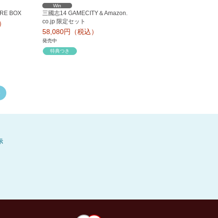
Win
RE BOX
三國志14 GAMECITY＆Amazon.
co.jp 限定セット
込）
58,080円（税込）
発売中
特典つき
»
示