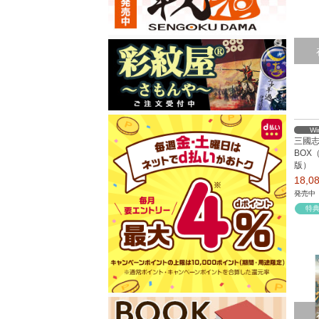
Wi
三國志8
BOX
版）
18,
発売中
特