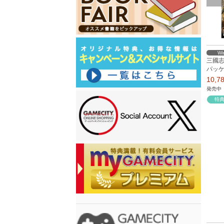
Wi
三國志8
パッ
10,
発売中
特