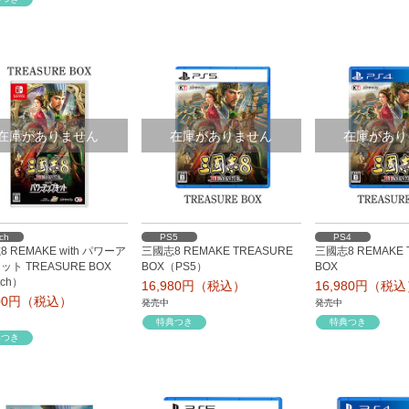
在庫がありません
在庫がありません
在庫があり
tch
PS5
PS4
 REMAKE with パワーア
三國志8 REMAKE TREASURE
三國志8 REMAKE 
ト TREASURE BOX
BOX（PS5）
BOX
tch）
16,980円（税込）
16,980円（税
600円（税込）
発売中
発売中
特典つき
特典つき
典つき