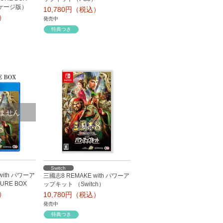
ッケージ版）
10,780円（税込）
込）
発売中
特典つき
ません
Switch
with パワーア
三國志8 REMAKE with パワーア
URE BOX
ップキット （Switch）
込）
10,780円（税込）
発売中
特典つき