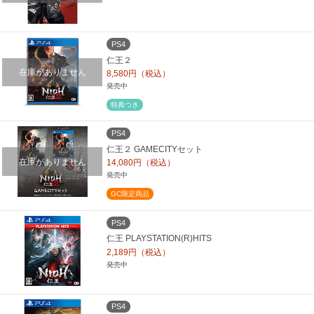
PS4
仁王２
在庫がありません
8,580円（税込）
発売中
特典つき
PS4
仁王２ GAMECITYセット
在庫がありません
14,080円（税込）
発売中
GC限定商品
PS4
仁王 PLAYSTATION(R)HITS
2,189円（税込）
発売中
PS4