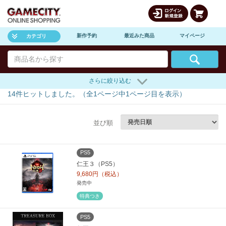
新作予約
最近みた商品
マイページ
カテゴリ
さらに絞り込む
14
件ヒットしました。（全
1
ページ中
1
ページ目を表示）
並び順
PS5
仁王３（PS5）
9,680円（税込）
発売中
特典つき
PS5