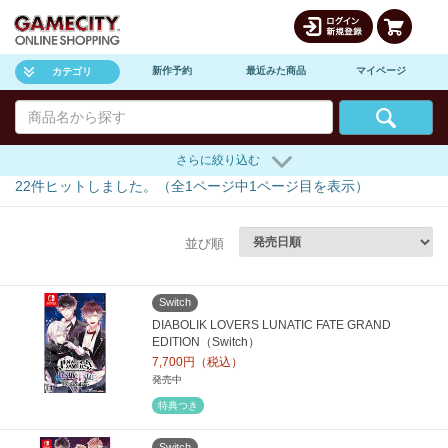
新作予約
最近みた商品
マイページ
カテゴリ
さらに絞り込む
22
件ヒットしました。（全
1
ページ中
1
ページ目を表示）
並び順
Switch
DIABOLIK LOVERS LUNATIC FATE GRAND
EDITION（Switch）
7,700円（税込）
発売中
特典つき
Switch