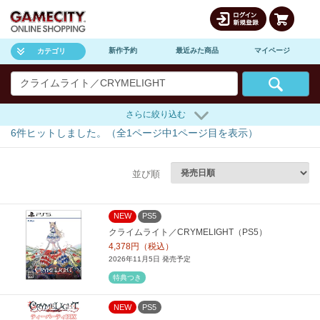
新作予約
最近みた商品
マイページ
カテゴリ
さらに絞り込む
6
件ヒットしました。（全
1
ページ中
1
ページ目を表示）
並び順
NEW
PS5
クライムライト／CRYMELIGHT（PS5）
4,378円（税込）
2026年11月5日 発売予定
特典つき
NEW
PS5