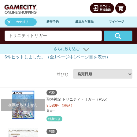
新作予約
最近みた商品
マイページ
カテゴリ
さらに絞り込む
6
件ヒットしました。（全
1
ページ中
1
ページ目を表示）
並び順
PS5
聖塔神記 トリニティトリガー（PS5）
在庫がありません
8,580円（税込）
発売中
特典つき
PS5