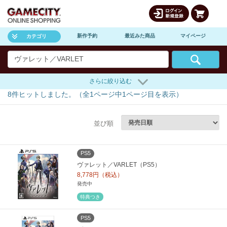
新作予約
最近みた商品
マイページ
カテゴリ
さらに絞り込む
8
件ヒットしました。（全
1
ページ中
1
ページ目を表示）
並び順
PS5
ヴァレット／VARLET（PS5）
8,778円（税込）
発売中
特典つき
PS5