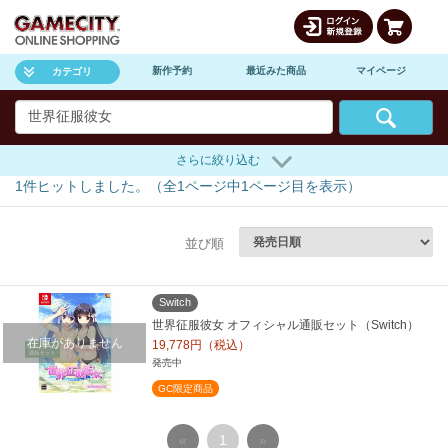
新作予約
最近みた商品
マイページ
カテゴリ
さらに絞り込む
1
件ヒットしました。（全
1
ページ中
1
ページ目を表示）
並び順
Switch
世界征服彼女 オフィシャル通販セット（Switch）
在庫がありません
19,778円（税込）
発売中
GC限定商品
«
1
»