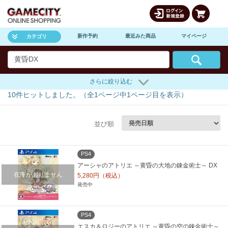
新作予約
最近みた商品
マイページ
カテゴリ
さらに絞り込む
10
件ヒットしました。（全
1
ページ中
1
ページ目を表示）
並び順
PS4
アーシャのアトリエ ～黄昏の大地の錬金術士～ DX
在庫がありません
5,280円（税込）
発売中
PS4
エスカ＆ロジーのアトリエ ～黄昏の空の錬金術士～