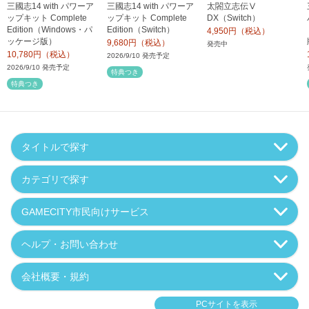
三國志14 with パワーア
三國志14 with パワーア
太閤立志伝Ⅴ
ップキット Complete
ップキット Complete
DX（Switch）
Edition（Windows・パ
Edition（Switch）
4,950円（税込）
ッケージ版）
9,680円（税込）
発売中
10,780円（税込）
2026/9/10 発売予定
2026/9/10 発売予定
特典つき
特典つき
タイトルで探す
カテゴリで探す
GAMECITY市民向けサービス
ヘルプ・お問い合わせ
会社概要・規約
PCサイトを表示