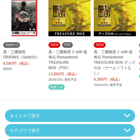
Switch 2
NEW
PS5
NEW
真・三國無双
真・三國無双２ with 猛
真・三國無双２ with 猛
ORIGINS（Switch2）
将伝 Remastered
将伝 Remastered
TREASURE
TREASURE BOX グッズ
8,580円（税込）
BOX（PS5）
のみ（ゲームソフトな
発売中
し）
13,860円（税込）
6,380円（税込）
2026/10/1 発売予定
2026/10/1 発売予定
特典つき
タイトルで探す
カテゴリで探す