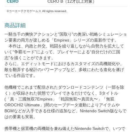
CERO
CERO B（12才以上対象）
©コーエーテクモゲームス All rights reserved.
商品詳細
一騎当千の爽快アクションと"国取り"の奥深い戦略シミュレーショ
ン要素の両方が楽しめる「Empires」シリーズの最新作です。
本作は、内政と外交、戦闘を繰り返しながら自勢力を拡大して
いく“争覇モード”によって、プレイヤーによる“自分だけの三国
志”を描くことができます。
さらに、エディットモードにおけるカスタマイズの高機能化や、
敵を翻弄する秘計のパワーアップなど、多岐にわたる進化を遂げ
ている作品です。
他機種でこれまで配信されたダウンロードコンテンツ（一部を除
く）が収録された状態でプレイできるだけでなく、3タイトル
(「真・三國無双7Empires」「戦国無双〜真田丸〜」「無双
OROCHI2 Ultimate」)間のセーブデータ連動によりアイテムや
BGMなどが入手できる仕様の追加など、Nintendo Switch版ならで
はの要素も実装。
携帯機と据置機の両機能を兼ね備えたNintendo Switchで、いつで