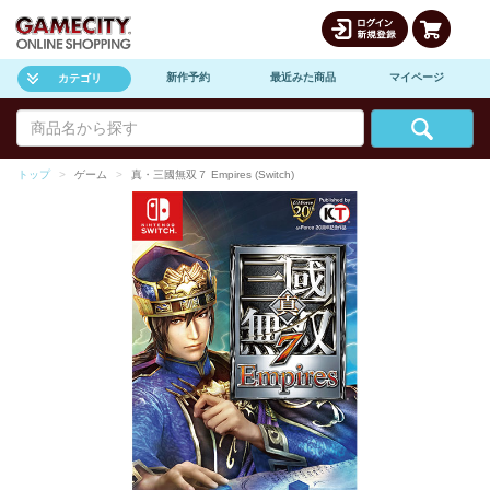
新作予約
最近みた商品
マイページ
カテゴリ
トップ
ゲーム
真・三國無双７ Empires (Switch)