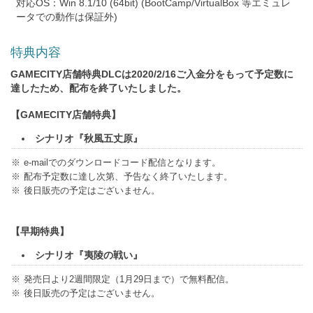
対応OS：Win 8.1/10 (64bit) (BootCamp/VirtualBox 等エミュレ
ータでの動作は保証外)
特典内容
GAMECITY店舗特典DLCは2020/2/16ご入金分をもって予定数に
達したため、配布を終了いたしました。
【GAMECITY店舗特典】
シナリオ『秋風五丈原』
e-mailでのダウンロードコード配信となります。
配布予定数に達し次第、予告なく終了いたします。
後日販売の予定はございません。
【早期特典】
シナリオ『夷陵の戦い』
発売日より2週間限定（1月29日まで）で無料配信。
後日販売の予定はございません。