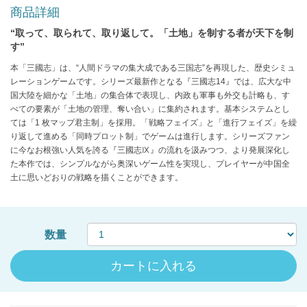
商品詳細
“取って、取られて、取り返して。「土地」を制する者が天下を制
す”
本「三國志」は、“人間ドラマの集大成である三国志”を再現した、歴史シミュ
レーションゲームです。シリーズ最新作となる『三國志14』では、広大な中
国大陸を細かな「土地」の集合体で表現し、内政も軍事も外交も計略も、す
べての要素が「土地の管理、奪い合い」に集約されます。基本システムとし
ては「1 枚マップ君主制」を採用。「戦略フェイズ」と「進行フェイズ」を繰
り返して進める「同時プロット制」でゲームは進行します。シリーズファン
に今なお根強い人気を誇る『三國志Ⅸ』の流れを汲みつつ、より発展深化し
た本作では、シンプルながら奥深いゲーム性を実現し、プレイヤーが中国全
土に思いどおりの戦略を描くことができます。
数量
カートに入れる