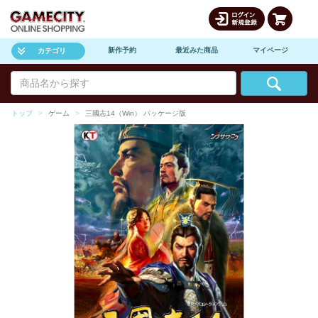
新作予約
最近みた商品
マイページ
カテゴリ
トップ
ゲーム
三國志14（Win） パッケージ版