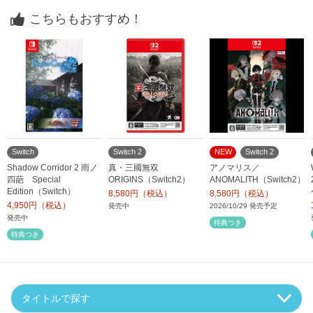
こちらもおすすめ！
Switch
Switch 2
NEW
Switch 2
Shadow Corridor 2 雨ノ
真・三國無双
アノマリス／
四葩 Special
ORIGINS（Switch2）
ANOMALITH（Switch2）
Edition（Switch）
8,580円（税込）
8,580円（税込）
4,950円（税込）
発売中
2026/10/29 発売予定
発売中
特典つき
特典つき
タイトルで探す