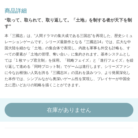
商品詳細
“取って、取られて、取り返して。「土地」を制する者が天下を制
す”
本「三國志」は、“人間ドラマの集大成である三国志”を再現した、歴史シミュ
レーションゲームです。シリーズ最新作となる『三國志14』では、広大な中
国大陸を細かな「土地」の集合体で表現し、内政も軍事も外交も計略も、す
べての要素が「土地の管理、奪い合い」に集約されます。基本システムとし
ては「1 枚マップ君主制」を採用。「戦略フェイズ」と「進行フェイズ」を繰
り返して進める「同時プロット制」でゲームは進行します。シリーズファン
に今なお根強い人気を誇る『三國志Ⅸ』の流れを汲みつつ、より発展深化し
た本作では、シンプルながら奥深いゲーム性を実現し、プレイヤーが中国全
土に思いどおりの戦略を描くことができます。
在庫がありません