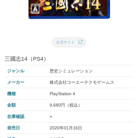
公式サイト
三國志14（PS4）
ジャンル
歴史シミュレーション
メーカー
株式会社コーエーテクモゲームス
機種
PlayStation 4
金額
9,680円（税込）
在庫確認
×
発売日
2020年01月16日