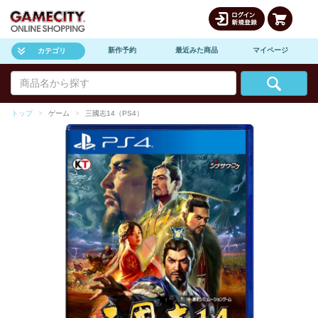
新作予約
最近みた商品
マイページ
カテゴリ
トップ
ゲーム
三國志14（PS4）