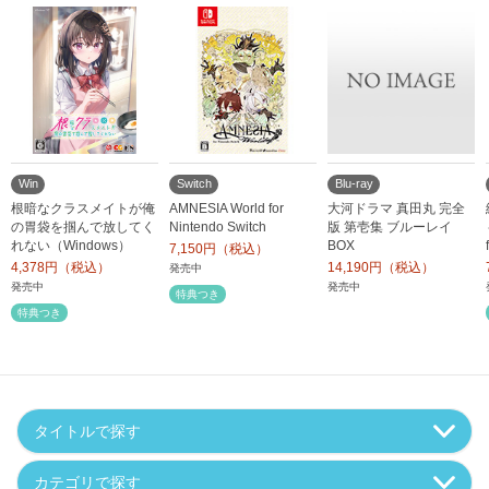
Win
Switch
Blu-ray
根暗なクラスメイトが俺
AMNESIA World for
大河ドラマ 真田丸 完全
の胃袋を掴んで放してく
Nintendo Switch
版 第壱集 ブルーレイ
れない（Windows）
BOX
7,150円（税込）
4,378円（税込）
14,190円（税込）
発売中
発売中
発売中
特典つき
特典つき
タイトルで探す
カテゴリで探す