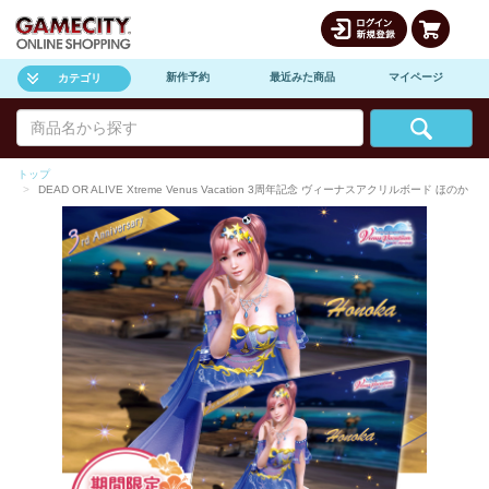
新作予約
最近みた商品
マイページ
カテゴリ
トップ
DEAD OR ALIVE Xtreme Venus Vacation 3周年記念 ヴィーナスアクリルボード ほのか