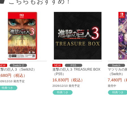
こちらもおすすめ！
NEW
Switch 2
NEW
PS5
Switch
撃の巨人３（Switch2）
進撃の巨人３ TREASURE BOX
マツリカの炯-
（PS5）
（Switch）
9,680円（税込）
16,830円（税込）
7,480円
026/12/10 発売予定
2026/12/10 発売予定
発売中
特典つき
特典つき
特典つき