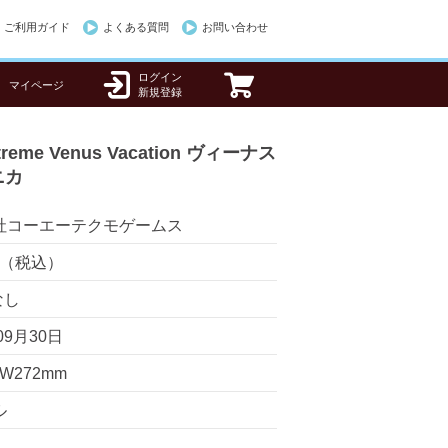
ご利用ガイド
よくある質問
お問い合わせ
ログイン
マイページ
新規登録
treme Venus Vacation ヴィーナス
ニカ
社コーエーテクモゲームス
0円（税込）
なし
09月30日
 W272mm
ル