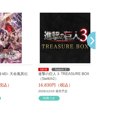
NEW
Switch 2
NEW
PS5
kEi- 天命胤異伝
進撃の巨人３ TREASURE BOX
進撃の巨人３ SPECIAL
（Switch2）
URE BOX（PS5）
（税込）
16,830円（税込）
27,830円（税込）
2026/12/10 発売予定
2026/12/10 発売予定
特典つき
特典つき