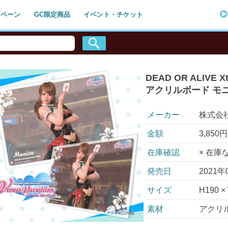
ンペーン
GC限定商品
イベント・チケット
DEAD OR ALIVE X
アクリルボード モ
メーカー
株式会
金額
3,85
在庫確認
× 在庫
発売日
2021年
サイズ
H190 ×
素材
アクリ