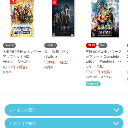
Switch
Switch
NEW
Win
大航海時代IV with パワー
零 ～濡鴉ノ巫女～
三國志14 with パワーア
アップキット HD
(Switch)
ップキット Complete
Version（Switch）
Edition（Windows・パ
5,280円（税込）
ッケージ版）
4,180円（税込）
発売中
10,780円（税込）
発売中
2026/9/10 発売予定
特典つき
タイトルで探す
カテゴリで探す