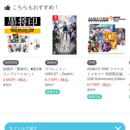
こちらもおすすめ！
GOODS
Switch
PS4
武将印『墨将印』■第3弾
ヴァレット／
AKIBA'S TRIP ファース
コンプリートセット
VARLET（Switch）
トメモリー 初回限定版
10th Anniversary Edition
2,640円（税込）
8,778円（税込）
8,778円（税込）
発売中
発売中
発売中
特典つき
特典つき
タイトルで探す