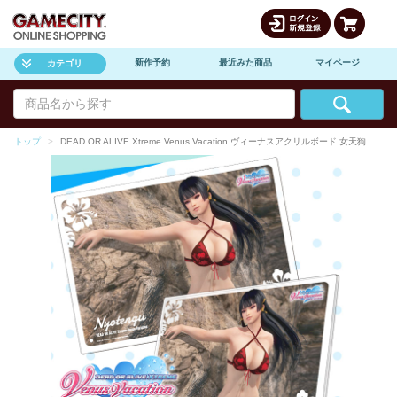
新作予約
最近みた商品
マイページ
カテゴリ
トップ
DEAD OR ALIVE Xtreme Venus Vacation ヴィーナスアクリルボード 女天狗