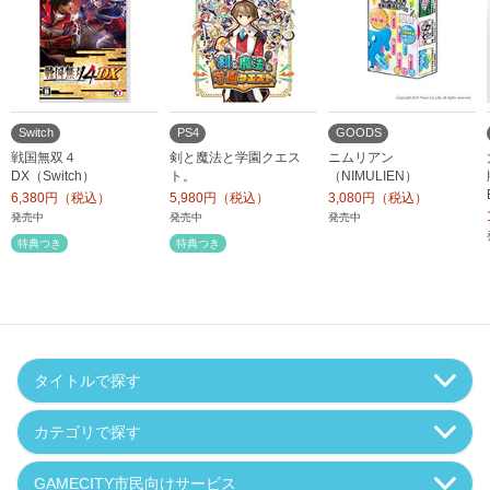
Switch
PS4
GOODS
戦国無双４
剣と魔法と学園クエス
ニムリアン
DX（Switch）
ト。
（NIMULIEN）
6,380円（税込）
5,980円（税込）
3,080円（税込）
発売中
発売中
発売中
特典つき
特典つき
タイトルで探す
カテゴリで探す
GAMECITY市民向けサービス