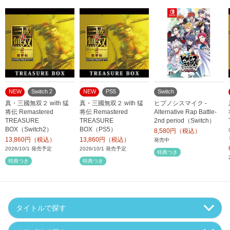
NEW
Switch 2
NEW
PS5
Switch
真・三國無双２ with 猛
真・三國無双２ with 猛
ヒプノシスマイク -
将伝 Remastered
将伝 Remastered
Alternative Rap Battle-
TREASURE
TREASURE
2nd period（Switch）
BOX（Switch2）
BOX（PS5）
8,580円（税込）
13,860円（税込）
13,860円（税込）
発売中
2026/10/1 発売予定
2026/10/1 発売予定
特典つき
特典つき
特典つき
タイトルで探す