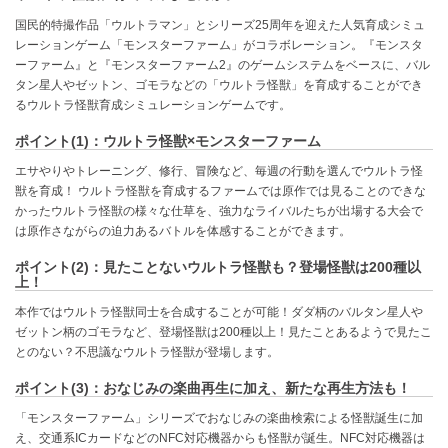
国民的特撮作品「ウルトラマン」とシリーズ25周年を迎えた人気育成シミュ
レーションゲーム「モンスターファーム」がコラボレーション。『モンスタ
ーファーム』と『モンスターファーム2』のゲームシステムをベースに、バル
タン星人やゼットン、ゴモラなどの「ウルトラ怪獣」を育成することができ
るウルトラ怪獣育成シミュレーションゲームです。
ポイント(1)：ウルトラ怪獣×モンスターファーム
エサやりやトレーニング、修行、冒険など、毎週の行動を選んでウルトラ怪
獣を育成！ ウルトラ怪獣を育成するファームでは原作では見ることのできな
かったウルトラ怪獣の様々な仕草を、強力なライバルたちが出場する大会で
は原作さながらの迫力あるバトルを体感することができます。
ポイント(2)：見たことないウルトラ怪獣も？登場怪獣は200種以
上！
本作ではウルトラ怪獣同士を合成することが可能！ダダ柄のバルタン星人や
ゼットン柄のゴモラなど、登場怪獣は200種以上！見たことあるようで見たこ
とのない？不思議なウルトラ怪獣が登場します。
ポイント(3)：おなじみの楽曲再生に加え、新たな再生方法も！
「モンスターファーム」シリーズでおなじみの楽曲検索による怪獣誕生に加
え、交通系ICカードなどのNFC対応機器からも怪獣が誕生。NFC対応機器は