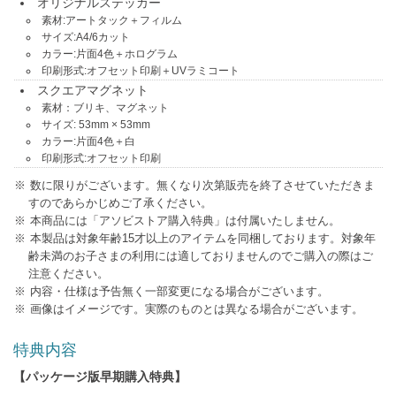
オリジナルステッカー
素材:アートタック＋フィルム
サイズ:A4/6カット
カラー:片面4色＋ホログラム
印刷形式:オフセット印刷＋UVラミコート
スクエアマグネット
素材：ブリキ、マグネット
サイズ: 53mm × 53mm
カラー:片面4色＋白
印刷形式:オフセット印刷
数に限りがございます。無くなり次第販売を終了させていただきま
すのであらかじめご了承ください。
本商品には「アソビストア購入特典」は付属いたしません。
本製品は対象年齢15才以上のアイテムを同梱しております。対象年
齢未満のお子さまの利用には適しておりませんのでご購入の際はご
注意ください。
内容・仕様は予告無く一部変更になる場合がございます。
画像はイメージです。実際のものとは異なる場合がございます。
特典内容
【パッケージ版早期購入特典】