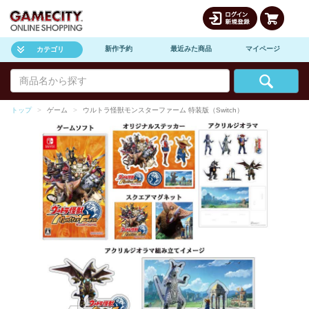
新作予約
最近みた商品
マイページ
カテゴリ
トップ
ゲーム
ウルトラ怪獣モンスターファーム 特装版（Switch）