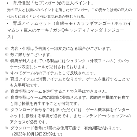
育成怪獣「セブンガー 光の巨人ペイント」
光の巨人とお揃いのペイントを施したセブンガー。この姿からは光の巨人の
代わりに戦うという強い意気込みが感じられる。
育成アイテムセット（白銀モモ / カララギマンゴー / ホッカイ
マムシ / 巨人のケーキ / ガンQキャンディ / マンダリンジュー
ス）
内容・仕様は予告無く一部変更になる場合がございます。
数に限りがございます。
特典が封入されている製品にはシュリンク（外装フィルム）のパッ
ケージ表面にシールが貼付されております。
すべてゲーム内のアイテムとして反映されます。
育成アイテムは消費アイテムとなります。ゲームを進行することで
も入手可能です。
育成怪獣はゲームを進行することで入手はできません。
育成怪獣はゲーム内の図鑑に登録されます。図鑑再生機能で何度で
も同じ怪獣を再生することが可能です。
ダウンロード番号をご利用いただくには、ゲーム機本体をインター
ネットに接続する環境が必要です。またニンテンドーeショップへの
アクセスが必要です。
ダウンロード番号は1回のみ使用可能で、有効期限があります。
（2023年10月19日23:59まで）