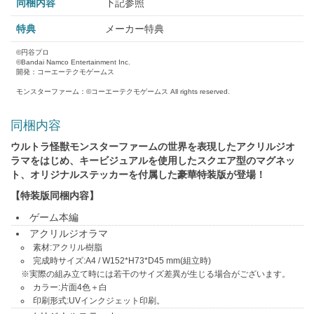
同梱内容
下記参照
特典
メーカー特典
©円谷プロ
©Bandai Namco Entertainment Inc.
開発：コーエーテクモゲームス
モンスターファーム：©コーエーテクモゲームス All rights reserved.
同梱内容
ウルトラ怪獣モンスターファームの世界を表現したアクリルジオ
ラマをはじめ、キービジュアルを使用したスクエア型のマグネッ
ト、オリジナルステッカーを付属した豪華特装版が登場！
【特装版同梱内容】
ゲーム本編
アクリルジオラマ
素材:アクリル樹脂
完成時サイズ:A4 / W152*H73*D45 mm(組立時)
※実際の組み立て時には若干のサイズ差異が生じる場合がございます。
カラー:片面4色＋白
印刷形式:UVインクジェット印刷。