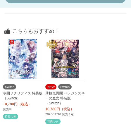
こちらもおすすめ！
Switch
NEW
Switch
冬園サクリフィス 特装版
薄桜鬼異聞 ベレジンスキ
（Switch）
ーの魔女 特装版
（Switch）
10,780円（税込）
10,780円（税込）
発売中
2026/12/10 発売予定
特典つき
特典つき