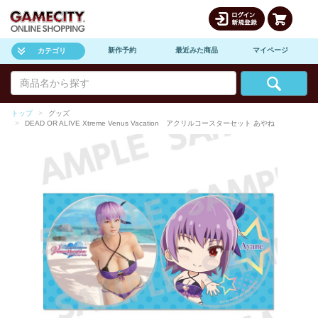
新作予約
最近みた商品
マイページ
カテゴリ
トップ
グッズ
DEAD OR ALIVE Xtreme Venus Vacation アクリルコースターセット あやね