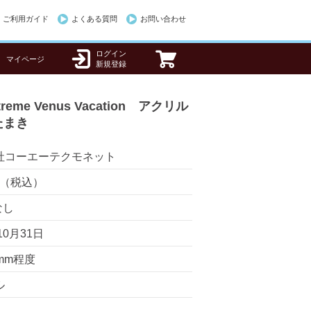
ご利用ガイド
よくある質問
お問い合わせ
ログイン
マイページ
新規登録
treme Venus Vacation アクリル
たまき
社コーエーテクモネット
0円（税込）
なし
10月31日
mm程度
ル