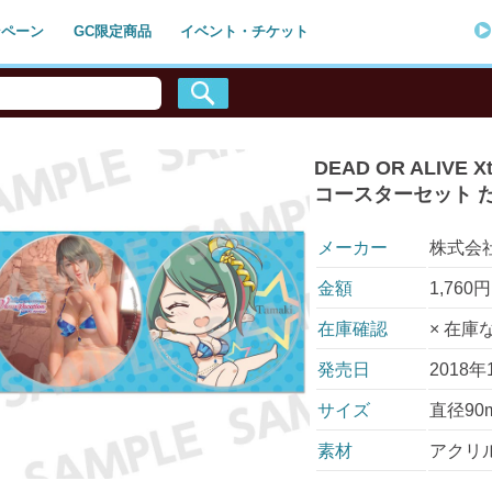
ンペーン
GC限定商品
イベント・チケット
DEAD OR ALIVE X
コースターセット 
メーカー
株式会
金額
1,76
在庫確認
× 在庫
発売日
2018年
サイズ
直径90
素材
アクリ