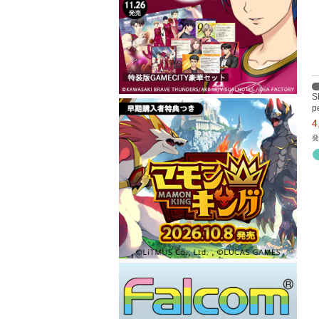
S
p
発