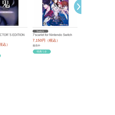
Switch
Switch 2
TOR`S EDITION
7'scarlet for Nintendo Switch
真・三國無双 ORIGINS（
2）
7,150円（税込）
（税込）
8,580円（税込）
発売中
発売中
特典つき