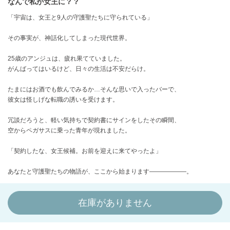
なんで私が女王に？？
「宇宙は、女王と9人の守護聖たちに守られている」
その事実が、神話化してしまった現代世界。
25歳のアンジュは、疲れ果てていました。
がんばってはいるけど、日々の生活は不安だらけ。
たまにはお酒でも飲んでみるか…そんな思いで入ったバーで、
彼女は怪しげな転職の誘いを受けます。
冗談だろうと、軽い気持ちで契約書にサインをしたその瞬間、
空からペガサスに乗った青年が現れました。
「契約したな、女王候補。お前を迎えに来てやったよ」
あなたと守護聖たちの物語が、ここから始まります――――――。
在庫がありません