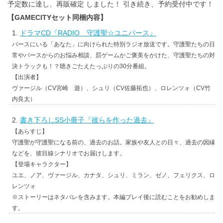
予定数に達し、再販確定 しました！ 引き続き、予約受付中です！
【GAMECITYセット同梱内容】
ドラマCD『RADIO 守護聖☆ユニバース』
バースにいる「あなた」に向けられた特別ラジオ放送です。守護聖たちの日
常やバースからのお悩み相談、罰ゲームかご褒美をかけた、守護聖たちの対
決トラックも！？聴きごたえたっぷりの30分番組。
【出演者】
ヴァージル（CV宮崎 遊）、シュリ（CV佐藤拓也）、ロレンツォ（CV竹
内良太）
書き下ろしSS小冊子『彼らを作った過去』
【あらすじ】
守護聖が守護聖になる前の、過去のお話。家族や友人との日々、過去の因縁
などを、彼目線シナリオでお届けします。
【登場キャラクター】
ユエ、ノア、ヴァージル、カナタ、シュリ、ミラン、ゼノ、フェリクス、ロ
レンツォ
※ストーリーはネタバレを含みます。本編プレイ後に読むことをお勧めしま
す。