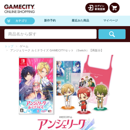
新作予約
最近みた商品
マイページ
カテゴリ
トップ
ゲーム
アンジェリーク ルミナライズ GAMECITYセット （Switch）【再販分】