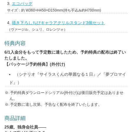
エコバッグ
サイズ：約 W360×H450×D150mm(持ち手込み約H700mm)
描き下ろしちびキャラアクリルスタンド3個セット
（ヴァージル、シュリ、ロレンツォ）
特典内容
6/1入金分をもって予定数に達したため、予約特典の配布は終了い
たしました。
【パッケージ予約特典】(外付け)
（シナリオ『サイラスくんの華麗なる１日』／『夢ブロマイ
ド』）
予約特典ダウンロードシリアル(外付け)は後日販売予定はありませ
ん。
予定数に達し次第、予告なく配布を終了いたします。
商品詳細
25歳、独身会社員――