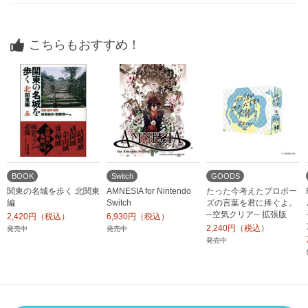
こちらもおすすめ！
BOOK
Switch
GOODS
関東の名城を歩く 北関東
AMNESIA for Nintendo
たった今考えたプロポー
編
Switch
ズの言葉を君に捧ぐよ。
─空気クリア─ 拡張版
2,420円（税込）
6,930円（税込）
2,240円（税込）
発売中
発売中
発売中